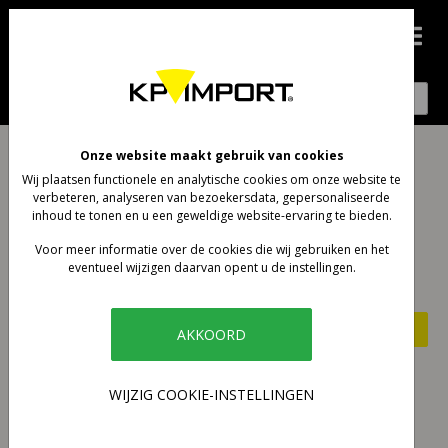
0
Account aanmaken
Onze website maakt gebruik van cookies
Wij plaatsen functionele en analytische cookies om onze website te
Registratie is gratis en gemakkelijk!
verbeteren, analyseren van bezoekersdata, gepersonaliseerde
inhoud te tonen en u een geweldige website-ervaring te bieden.
Sneller afrekenen
Voor meer informatie over de cookies die wij gebruiken en het
Gegevens wijzigen
eventueel wijzigen daarvan opent u de instellingen.
Bestellingen bekijken en volgen
Account aanmaken
AKKOORD
Inloggen
WIJZIG COOKIE-INSTELLINGEN