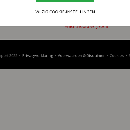
WIJZIG COOKIE-INSTELLINGEN
Wachtwoord vergeten?
mport 2022 •
Privacyverklaring
•
Voorwaarden & Disclaimer
• Cookies • 