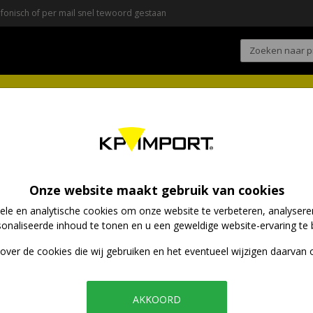
fonisch of per mail snel tewoord gestaan
Inoxibar
Nude
Nesmuk
Inloggen
E-mailadres *
Onze website maakt gebruik van cookies
nele en analytische cookies om onze website te verbeteren, analyser
onaliseerde inhoud te tonen en u een geweldige website-ervaring te 
Wachtwoord *
ver de cookies die wij gebruiken en het eventueel wijzigen daarvan o
AKKOORD
Blijf ingelogd