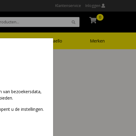
Klantenservice
Inloggen
0
Ruffoni
Vaello
Merken
en van bezoekersdata,
bieden.
pent u de instellingen.