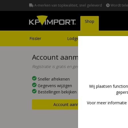
A-merken van topkwaliteit, snel geleverd
Wordt tele
(current)
Shop
Fissler
Lodge
Suncraft
Account aanmaken
Registratie is gratis en gemakkelijk!
Sneller afrekenen
Gegevens wijzigen
Wij plaatsen functio
Bestellingen bekijken en volgen
gepers
Voor meer informatie o
Account aanmaken