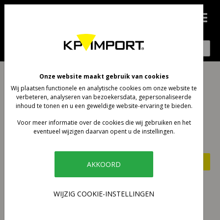
0
Account aanmaken
Onze website maakt gebruik van cookies
Wij plaatsen functionele en analytische cookies om onze website te
Registratie is gratis en gemakkelijk!
verbeteren, analyseren van bezoekersdata, gepersonaliseerde
inhoud te tonen en u een geweldige website-ervaring te bieden.
Sneller afrekenen
Voor meer informatie over de cookies die wij gebruiken en het
Gegevens wijzigen
eventueel wijzigen daarvan opent u de instellingen.
Bestellingen bekijken en volgen
Account aanmaken
AKKOORD
Inloggen
WIJZIG COOKIE-INSTELLINGEN